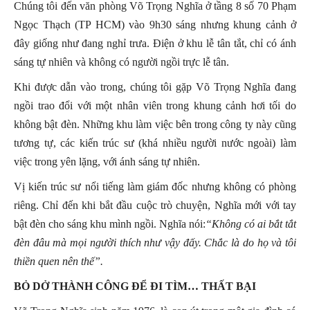
Chúng tôi đến văn phòng Võ Trọng Nghĩa ở tầng 8 số 70 Phạm
Ngọc Thạch (TP HCM) vào 9h30 sáng nhưng khung cảnh ở
đây giống như đang nghỉ trưa. Điện ở khu lễ tân tắt, chỉ có ánh
sáng tự nhiên và không có người ngồi trực lễ tân.
Khi được dẫn vào trong, chúng tôi gặp Võ Trọng Nghĩa đang
ngồi trao đổi với một nhân viên trong khung cảnh hơi tối do
không bật đèn. Những khu làm việc bên trong công ty này cũng
tương tự, các kiến trúc sư (khá nhiều người nước ngoài) làm
việc trong yên lặng, với ánh sáng tự nhiên.
Vị kiến trúc sư nổi tiếng làm giám đốc nhưng không có phòng
riêng. Chỉ đến khi bắt đầu cuộc trò chuyện, Nghĩa mới với tay
bật đèn cho sáng khu mình ngồi. Nghĩa nói:
“Không có ai bắt tắt
đèn đâu mà mọi người thích như vậy đấy. Chắc là do họ và tôi
thiền quen nên thế”.
BỎ DỞ THÀNH CÔNG ĐỂ ĐI TÌM… THẤT BẠI