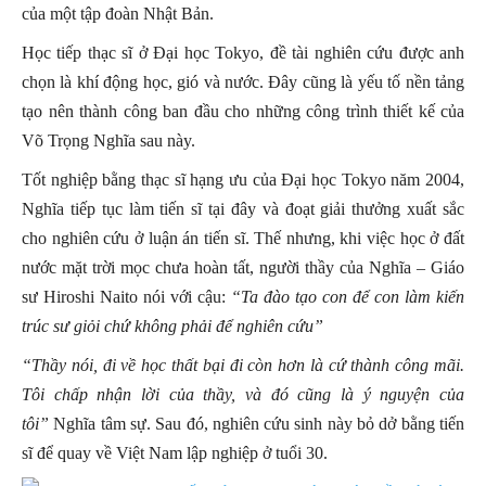
của một tập đoàn Nhật Bản.
Học tiếp thạc sĩ ở Đại học Tokyo, đề tài nghiên cứu được anh
chọn là khí động học, gió và nước. Đây cũng là yếu tố nền tảng
tạo nên thành công ban đầu cho những công trình thiết kế của
Võ Trọng Nghĩa sau này.
Tốt nghiệp bằng thạc sĩ hạng ưu của Đại học Tokyo năm 2004,
Nghĩa tiếp tục làm tiến sĩ tại đây và đoạt giải thưởng xuất sắc
cho nghiên cứu ở luận án tiến sĩ. Thế nhưng, khi việc học ở đất
nước mặt trời mọc chưa hoàn tất, người thầy của Nghĩa – Giáo
sư Hiroshi Naito nói với cậu:
“Ta đào tạo con để con làm kiến
trúc sư giỏi chứ không phải để nghiên cứu”
“Thầy nói, đi về học thất bại đi còn hơn là cứ thành công mãi.
Tôi chấp nhận lời của thầy, và đó cũng là ý nguyện của
tôi”
Nghĩa tâm sự. Sau đó, nghiên cứu sinh này bỏ dở bằng tiến
sĩ để quay về Việt Nam lập nghiệp ở tuổi 30.