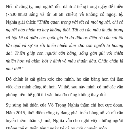
Nếu ở công ty, mọi người đều dành 2 tiếng trong ngày để thiền
(7h30-8h30 sáng và từ 5h-6h chiều) và không có ngoại lệ.
Nghĩa giải thích:
“Thiền quan trọng với tất cả mọi người, chỉ có
người nào nhận ra hay không thôi. Tất cả các mâu thuẫn trong
xã hội kể cả giữa các quốc gia là do đầu óc điên rồ của cái tôi
lớn quá và sự xa rời thiên nhiên làm cho con người ta hoang
dại. Thiền giúp con người cân bằng, sống gần gũi với thiên
nhiên hơn và giảm bớt ý định về mâu thuẫn đâu. Chắc chắn là
như thế!”
.
Đó chính là cái giảm xóc cho mình, họ cân bằng hơn thì làm
việc cho mình cũng tốt hơn. Vì thế, sau này mình có mở các văn
phòng trên thế giới thì văn hóa đó cũng không thay đổi
Sự sùng bái thiền của Võ Trọng Nghĩa thậm chí hơi cực đoan.
Năm 2015, thời điểm công ty đang phát triển bùng nổ và rất cần
tuyển thêm nhân sự mới, Nghĩa vẫn cho nghỉ việc những người
không thể đi thiền hàng ngày kể cả họ giỏi chuyên môn.