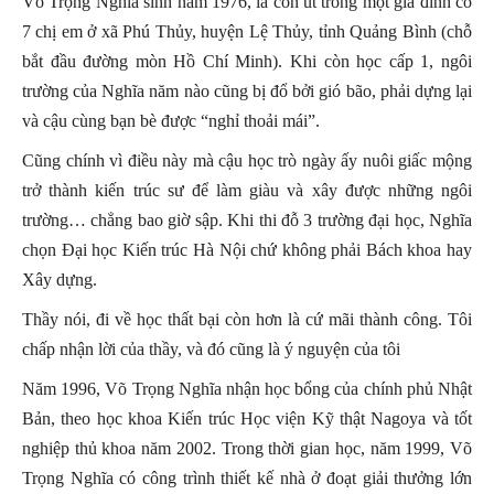
Võ Trọng Nghĩa sinh năm 1976, là con út trong một gia đình có
7 chị em ở xã Phú Thủy, huyện Lệ Thủy, tỉnh Quảng Bình (chỗ
bắt đầu đường mòn Hồ Chí Minh). Khi còn học cấp 1, ngôi
trường của Nghĩa năm nào cũng bị đổ bởi gió bão, phải dựng lại
và cậu cùng bạn bè được “nghỉ thoải mái”.
Cũng chính vì điều này mà cậu học trò ngày ấy nuôi giấc mộng
trở thành kiến trúc sư để làm giàu và xây được những ngôi
trường… chẳng bao giờ sập. Khi thi đỗ 3 trường đại học, Nghĩa
chọn Đại học Kiến trúc Hà Nội chứ không phải Bách khoa hay
Xây dựng.
Thầy nói, đi về học thất bại còn hơn là cứ mãi thành công. Tôi
chấp nhận lời của thầy, và đó cũng là ý nguyện của tôi
Năm 1996, Võ Trọng Nghĩa nhận học bổng của chính phủ Nhật
Bản, theo học khoa Kiến trúc Học viện Kỹ thật Nagoya và tốt
nghiệp thủ khoa năm 2002. Trong thời gian học, năm 1999, Võ
Trọng Nghĩa có công trình thiết kế nhà ở đoạt giải thưởng lớn