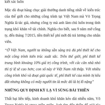
kiết xác luôn
Mặc dù đoạt hàng chục giải thưởng danh tiếng nhất về kiến trúc
của thế giới cho những công trình tại Việt Nam mà Võ Trọng
Nghĩa là tác giả, nhưng công ty mà anh làm chủ luôn trong tình
trạng khó khăn về tài chính. Nghĩa cho biết, sau 9 năm mở công
ty, đến tháng 7/2015, tiền thiết kế phí mới đủ trả lương cho nhân
viên.
“Ở Việt Nam, người ta không sẵn sàng trả đủ phí thiết kế cho
một công trình kiến trúc xuất sắc. Trên thế giới, phí thiết kế
trung bình khoảng 10% giá trị công trình, với các căn nhà nhỏ
thì tỷ lệ sẽ cao hơn; con số này ở Việt Nam rất thấp. Với nhiều
công trình khó và đoạt giải quốc tế, phí thiết kế của mình bị kêu
đắt nhưng không có mấy người tin là mức đó là bị lỗ nặng”
NHỮNG QUY ĐỊNH KỲ LẠ VÌ SÙNG BÁI THIỀN
Thất bại liên tiếp, kinh doanh khó khăn kéo dài nhiều năm, Võ
Trọng Nghĩa bị stress triền miên. Anh tìm đến thiền để giải tỏa