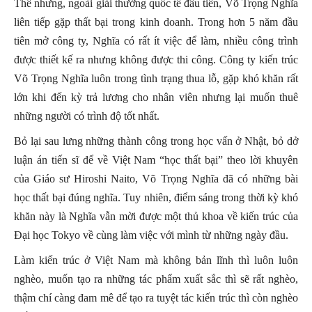
Thế nhưng, ngoài giải thưởng quốc tế đầu tiên, Võ Trọng Nghĩa
liên tiếp gặp thất bại trong kinh doanh. Trong hơn 5 năm đầu
tiên mở công ty, Nghĩa có rất ít việc để làm, nhiều công trình
được thiết kế ra nhưng không được thi công. Công ty kiến trúc
Võ Trọng Nghĩa luôn trong tình trạng thua lỗ, gặp khó khăn rất
lớn khi đến kỳ trả lương cho nhân viên nhưng lại muốn thuê
những người có trình độ tốt nhất.
Bỏ lại sau lưng những thành công trong học vấn ở Nhật, bỏ dở
luận án tiến sĩ để về Việt Nam “học thất bại” theo lời khuyên
của Giáo sư Hiroshi Naito, Võ Trọng Nghĩa đã có những bài
học thất bại đúng nghĩa. Tuy nhiên, điểm sáng trong thời kỳ khó
khăn này là Nghĩa vẫn mời được một thủ khoa về kiến trúc của
Đại học Tokyo về cùng làm việc với mình từ những ngày đầu.
Làm kiến trúc ở Việt Nam mà không bản lĩnh thì luôn luôn
nghèo, muốn tạo ra những tác phẩm xuất sắc thì sẽ rất nghèo,
thậm chí càng đam mê để tạo ra tuyệt tác kiến trúc thì còn nghèo