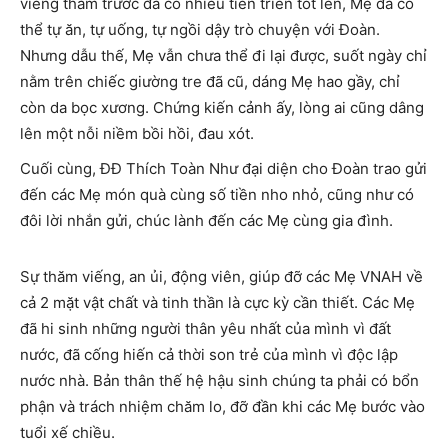
viếng thăm trước đã có nhiều tiến triển tốt lên, Mẹ đã có
thể tự ăn, tự uống, tự ngồi dậy trò chuyện với Đoàn.
Nhưng dẫu thế, Mẹ vẫn chưa thể đi lại được, suốt ngày chỉ
nằm trên chiếc giường tre đã cũ, dáng Mẹ hao gầy, chỉ
còn da bọc xương. Chứng kiến cảnh ấy, lòng ai cũng dâng
lên một nỗi niềm bồi hồi, đau xót.
Cuối cùng, ĐĐ Thích Toàn Như đại diện cho Đoàn trao gửi
đến các Mẹ món quà cùng số tiền nho nhỏ, cũng như có
đôi lời nhắn gửi, chúc lành đến các Mẹ cùng gia đình.
Sự thăm viếng, an ủi, động viên, giúp đỡ các Mẹ VNAH về
cả 2 mặt vật chất và tinh thần là cực kỳ cần thiết. Các Mẹ
đã hi sinh những người thân yêu nhất của mình vì đất
nước, đã cống hiến cả thời son trẻ của mình vì độc lập
nước nhà. Bản thân thế hệ hậu sinh chúng ta phải có bổn
phận và trách nhiệm chăm lo, đỡ đần khi các Mẹ bước vào
tuổi xế chiều.