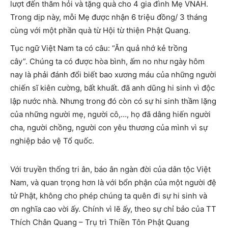
lượt đến thăm hỏi và tặng quà cho 4 gia đình Mẹ VNAH.
Trong dịp này, mỗi Mẹ được nhận 6 triệu đồng/ 3 tháng
cùng với một phần quà từ Hội từ thiện Phật Quang.
Tục ngữ Việt Nam ta có câu: “Ăn quả nhớ kẻ trồng
cây”. Chúng ta có được hòa bình, ấm no như ngày hôm
nay là phải đánh đổi biết bao xương máu của những người
chiến sĩ kiên cường, bất khuất. đã anh dũng hi sinh vì độc
lập nước nhà. Nhưng trong đó còn có sự hi sinh thầm lặng
của những người mẹ, người cô,…, họ đã dâng hiến người
cha, người chồng, người con yêu thương của mình vì sự
nghiệp bảo vệ Tổ quốc.
Với truyền thống tri ân, báo ân ngàn đời của dân tộc Việt
Nam, và quan trọng hơn là với bổn phận của một người đệ
tử Phật, không cho phép chúng ta quên đi sự hi sinh và
ơn nghĩa cao vời ấy. Chính vì lẽ ấy, theo sự chỉ bảo của TT
Thích Chân Quang – Trụ trì Thiền Tôn Phật Quang