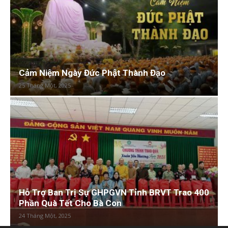
Cảm Niệm Ngày Đức Phật Thành Đạo
25 Tháng Một, 2025
Hỗ Trợ Ban Trị Sự GHPGVN Tỉnh BRVT Trao 400
Phần Quà Tết Cho Bà Con
24 Tháng Một, 2025