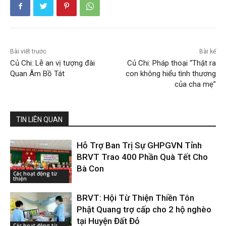
Bài viết trước
Bài kế
Củ Chi: Lễ an vị tượng đài
Củ Chi: Pháp thoại “Thật ra
Quan Âm Bồ Tát
con không hiểu tình thương
của cha mẹ”
TIN LIÊN QUAN
Hỗ Trợ Ban Trị Sự GHPGVN Tỉnh
BRVT Trao 400 Phần Quà Tết Cho
Bà Con
Các hoạt động từ
thiện
BRVT: Hội Từ Thiện Thiền Tôn
Phật Quang trợ cấp cho 2 hộ nghèo
tại Huyện Đất Đỏ
Các hoạt động từ