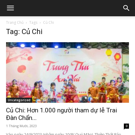
Trang Chủ
Tags
Củ Chi
Tag: Củ Chi
Uncategorized
Củ Chi: Hơn 1.000 người tham dự lễ Trai
Đàn Chẩn...
1 Tháng Mười, 2023
0
Vào ngày 24/9/2023 (nhằm ngày 10/8/ Quý Mão), Thiền Thất Bảo