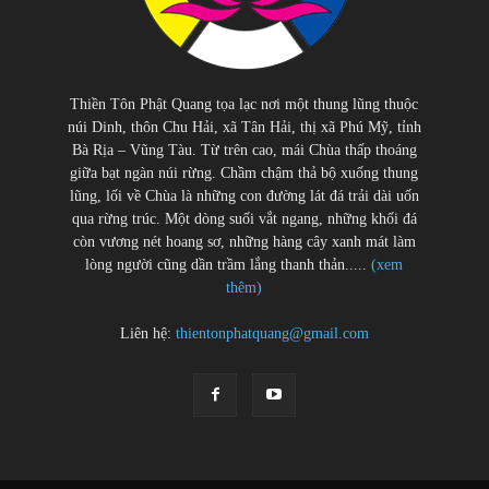
Thiền Tôn Phật Quang tọa lạc nơi một thung lũng thuộc
núi Dinh, thôn Chu Hải, xã Tân Hải, thị xã Phú Mỹ, tỉnh
Bà Rịa – Vũng Tàu. Từ trên cao, mái Chùa thấp thoáng
giữa bạt ngàn núi rừng. Chầm chậm thả bộ xuống thung
lũng, lối về Chùa là những con đường lát đá trải dài uốn
qua rừng trúc. Một dòng suối vắt ngang, những khối đá
còn vương nét hoang sơ, những hàng cây xanh mát làm
lòng người cũng dần trầm lắng thanh thản.....
(xem
thêm)
Liên hệ:
thientonphatquang@gmail.com