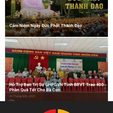
Cảm Niệm Ngày Đức Phật Thành Đạo
25 Tháng Một, 2025
Hỗ Trợ Ban Trị Sự GHPGVN Tỉnh BRVT Trao 400
Phần Quà Tết Cho Bà Con
24 Tháng Một, 2025