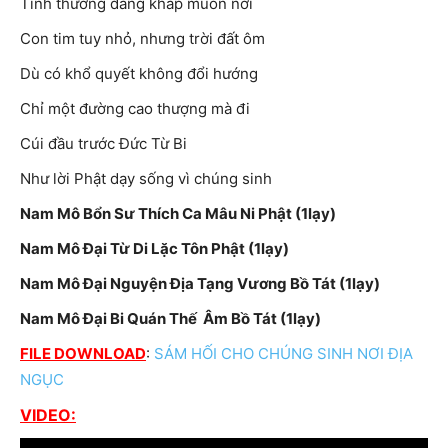
Tình thương dâng khắp muôn nơi
Con tim tuy nhỏ, nhưng trời đất ôm
Dù có khổ quyết không đổi hướng
Chỉ một đường cao thượng mà đi
Cúi đầu trước Đức Từ Bi
Như lời Phật dạy sống vì chúng sinh
Nam Mô Bổn Sư Thích Ca Mâu Ni Phật (1lạy)
Nam Mô Đại Từ Di Lặc Tôn Phật (1lạy)
Nam Mô Đại Nguyện Địa Tạng Vương Bồ Tát (1lạy)
Nam Mô Đại Bi Quán Thế Âm Bồ Tát (1lạy)
FILE DOWNLOAD
:
SÁM HỐI CHO CHÚNG SINH NƠI ĐỊA
NGỤC
VIDEO: