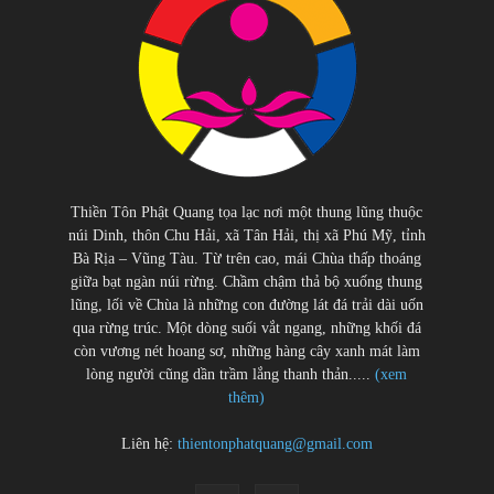
Thiền Tôn Phật Quang tọa lạc nơi một thung lũng thuộc
núi Dinh, thôn Chu Hải, xã Tân Hải, thị xã Phú Mỹ, tỉnh
Bà Rịa – Vũng Tàu. Từ trên cao, mái Chùa thấp thoáng
giữa bạt ngàn núi rừng. Chầm chậm thả bộ xuống thung
lũng, lối về Chùa là những con đường lát đá trải dài uốn
qua rừng trúc. Một dòng suối vắt ngang, những khối đá
còn vương nét hoang sơ, những hàng cây xanh mát làm
lòng người cũng dần trầm lắng thanh thản.....
(xem
thêm)
Liên hệ:
thientonphatquang@gmail.com