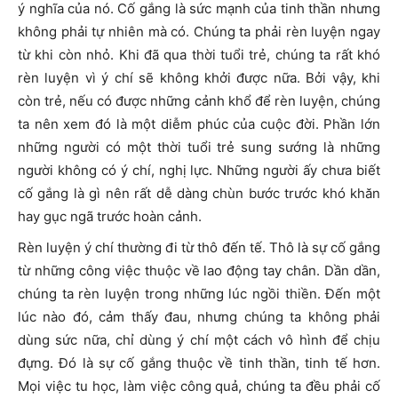
ý nghĩa của nó. Cố gắng là sức mạnh của tinh thần nhưng
không phải tự nhiên mà có. Chúng ta phải rèn luyện ngay
từ khi còn nhỏ. Khi đã qua thời tuổi trẻ, chúng ta rất khó
rèn luyện vì ý chí sẽ không khởi được nữa. Bởi vậy, khi
còn trẻ, nếu có được những cảnh khổ để rèn luyện, chúng
ta nên xem đó là một diễm phúc của cuộc đời. Phần lớn
những người có một thời tuổi trẻ sung sướng là những
người không có ý chí, nghị lực. Những người ấy chưa biết
cố gắng là gì nên rất dễ dàng chùn bước trước khó khăn
hay gục ngã trước hoàn cảnh.
Rèn luyện ý chí thường đi từ thô đến tế. Thô là sự cố gắng
từ những công việc thuộc về lao động tay chân. Dần dần,
chúng ta rèn luyện trong những lúc ngồi thiền. Đến một
lúc nào đó, cảm thấy đau, nhưng chúng ta không phải
dùng sức nữa, chỉ dùng ý chí một cách vô hình để chịu
đựng. Đó là sự cố gắng thuộc về tinh thần, tinh tế hơn.
Mọi việc tu học, làm việc công quả, chúng ta đều phải cố