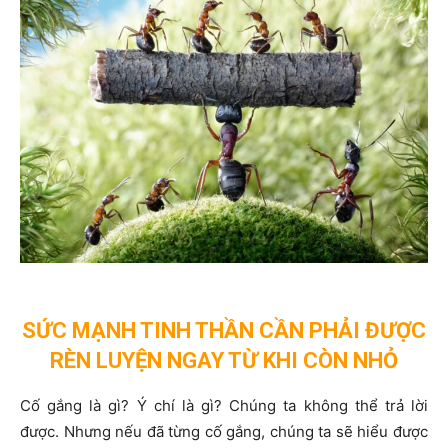
SỨC MẠNH TINH THẦN CẦN PHẢI ĐƯỢC
RÈN LUYỆN NGAY TỪ KHI CÒN NHỎ
Cố gắng là gì? Ý chí là gì? Chúng ta không thể trả lời
được. Nhưng nếu đã từng cố gắng, chúng ta sẽ hiểu được