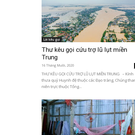
Lời kêu gọi
Thư kêu gọi cứu trợ lũ lụt miền
Trung
16 Tháng Mười, 2020
THƯ KÊU GỌI CỨU TRỢ LŨ LỤT MIỀN TRUNG – Kính
thưa quý Huynh đệ thuộc các Đạo tràng, Chúng tha
niên trực thuộc Tổng...