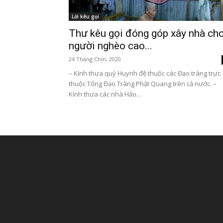
Lời kêu gọi
Thư kêu gọi đóng góp xây nhà ch
người nghèo cao...
24 Tháng Chín, 2020
– Kính thưa quý Huynh đệ thuộc các Đạo tràng trực
thuộc Tổng Đạo Tràng Phật Quang trên cả nước. –
Kính thưa các nhà Hảo...