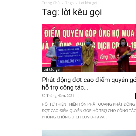
Trang Chủ
Tags
Lời kêu gọi
Tag: lời kêu gọi
Lời kêu gọi
Phát động đợt cao điểm quyên g
hỗ trợ công tác...
30 Tháng Năm, 2021
HỘI TỪ THIỆN THIỀN TÔN PHẬT QUANG PHÁT ĐỘNG
ĐỢT CAO ĐIỂM QUYÊN GÓP HỖ TRỢ CHO CÔNG TÁC
PHÒNG CHỐNG DỊCH COVID-19 VÀ...