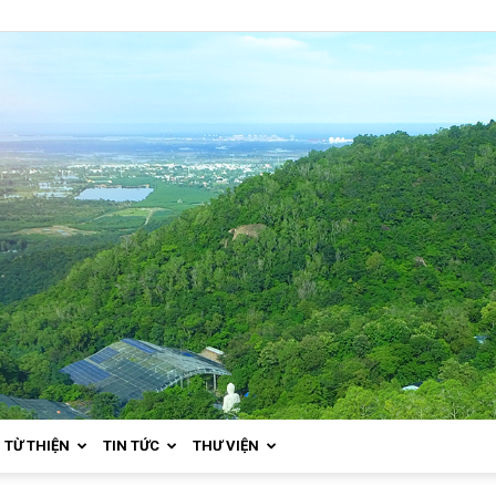
TỪ THIỆN
TIN TỨC
THƯ VIỆN
Thiền