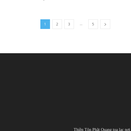
...
1
2
3
5
Thiền Tôn Phật Quang tọa lạc nơi