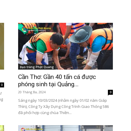
Tôn
Đạo tràng Phật Quang
Phật
Cần Thơ: Gần 40 tấn cá được
phóng sinh tại Quảng...
0
20 Tháng Ba, 2024
0
ư
ng
Sáng ngày 10/03/2024 (nhằm ngày 01/02 năm Giáp
Thìn), Công Ty Xây Dựng Công Trình Giao Thông 586
đã phối hợp cùng chùa Thiền...
Quang