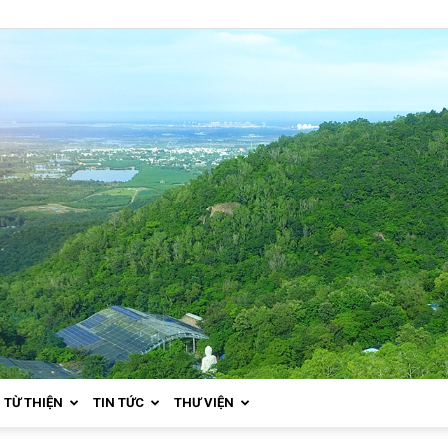
TỪ THIỆN
TIN TỨC
THƯ VIỆN
Thiền