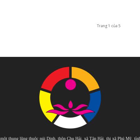
Trang 1 của 5
 một thung lũng thuộc núi Dinh, thôn Chu Hải, xã Tân Hải, thị xã Phú Mỹ, tỉn