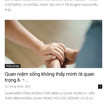
CHỬI MẮNG, VU KHỐNG, NHỤC MẠ, HẠ UY TÍN (English below) Nếu
thấy...
Phật pháp
Quan niệm sống không thấy mình là quan
trọng 6 –...
26 Tháng Mười, 2023
0
QUAN NIỆM SỐNG KHÔNG THẤY MÌNH LÀ QUAN TRỌNG 6 – NẾU
THẤY MÌNH KHÔNG QUAN TRỌNG THÌ CUỘC ĐỜI NÀY CÓ GÌ LÀ...