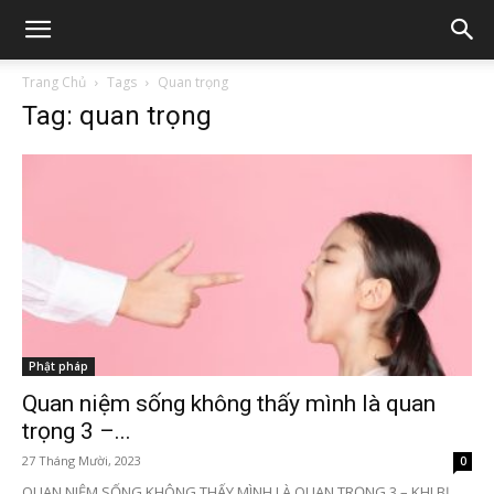
Trang Chủ
Tags
Quan trọng
Tag: quan trọng
Phật pháp
Quan niệm sống không thấy mình là quan
trọng 3 –...
27 Tháng Mười, 2023
0
QUAN NIỆM SỐNG KHÔNG THẤY MÌNH LÀ QUAN TRỌNG 3 – KHI BỊ