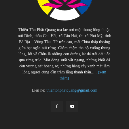
Thiền Tôn Phật Quang tọa lạc nơi một thung lũng thuộc
núi Dinh, thôn Chu Hải, xã Tân Hải, thị xã Phú Mỹ, tỉnh
Bà Rịa – Vũng Tàu. Từ trên cao, mái Chùa thấp thoáng
giữa bạt ngàn núi rừng. Chầm chậm thả bộ xuống thung
lũng, lối về Chùa là những con đường lát đá trải dài uốn
qua rừng trúc. Một dòng suối vắt ngang, những khối đá
còn vương nét hoang sơ, những hàng cây xanh mát làm
lòng người cũng dần trầm lắng thanh thản.....
(xem
thêm)
Liên hệ:
thientonphatquang@gmail.com