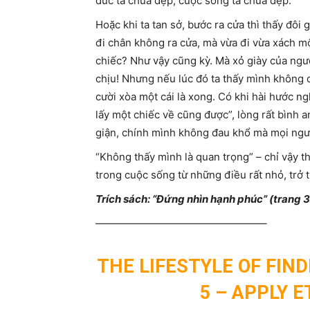
đức ta chưa đẹp, cuộc sống ta chưa đẹp.
Hoặc khi ta tan sở, bước ra cửa thì thấy đôi 
đi chân không ra cửa, mà vừa đi vừa xách mộ
chiếc? Như vậy cũng kỳ. Mà xỏ giày của ngườ
chịu! Nhưng nếu lúc đó ta thấy mình không qu
cười xòa một cái là xong. Có khi hài hước n
lấy một chiếc về cũng được”, lòng rất bình a
giận, chính mình không đau khổ mà mọi ngư
“Không thấy mình là quan trọng” – chỉ vậy t
trong cuộc sống từ những điều rất nhỏ, trở 
Trích sách: “Đứng nhìn hạnh phúc” (trang 3
————————————————–
THE LIFESTYLE OF FIN
5 – APPLY E