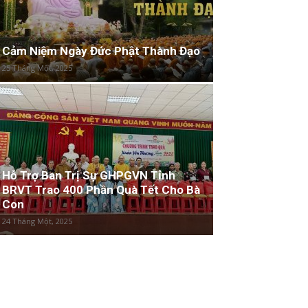
Cảm Niệm Ngày Đức Phật Thành Đạo
25 Tháng Một, 2025
Hỗ Trợ Ban Trị Sự GHPGVN Tỉnh
BRVT Trao 400 Phần Quà Tết Cho Bà
Con
24 Tháng Một, 2025