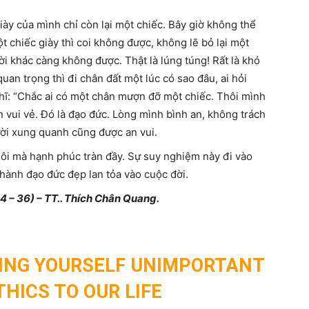
giày của mình chỉ còn lại một chiếc. Bây giờ không thể
t chiếc giày thì coi không được, không lẽ bỏ lại một
i khác càng không được. Thật là lúng túng! Rất là khó
an trọng thì đi chân đất một lúc có sao đâu, ai hỏi
ghĩ: “Chắc ai có một chân mượn đỡ một chiếc. Thôi mình
n vui vẻ. Đó là đạo đức. Lòng mình bình an, không trách
ời xung quanh cũng được an vui.
hôi mà hạnh phúc tràn đầy. Sự suy nghiệm này đi vào
thành đạo đức đẹp lan tỏa vào cuộc đời.
4 – 36) – TT.. Thích Chân Quang.
DING YOURSELF UNIMPORTANT
THICS TO OUR LIFE