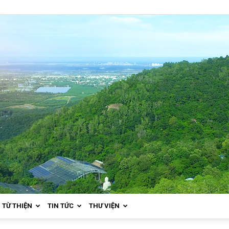
TỪ THIỆN
TIN TỨC
THƯ VIỆN
Thiền