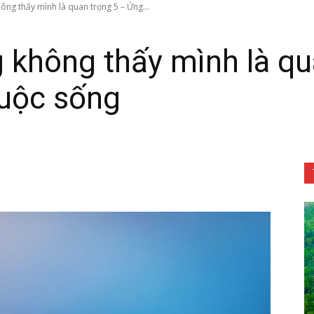
ng thấy mình là quan trọng 5 – Ứng...
 không thấy mình là qu
uộc sống
Tôn
Phật
Quang