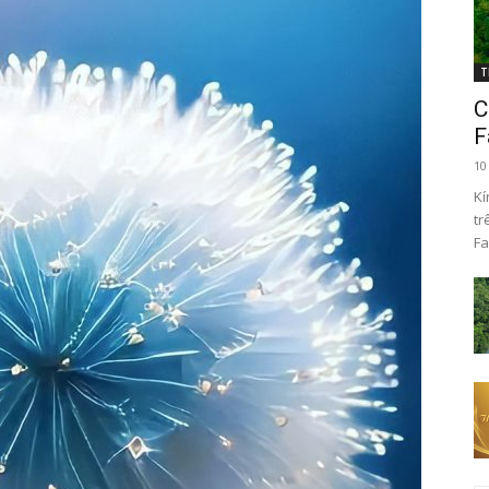
T
C
F
10
Kí
tr
Fa