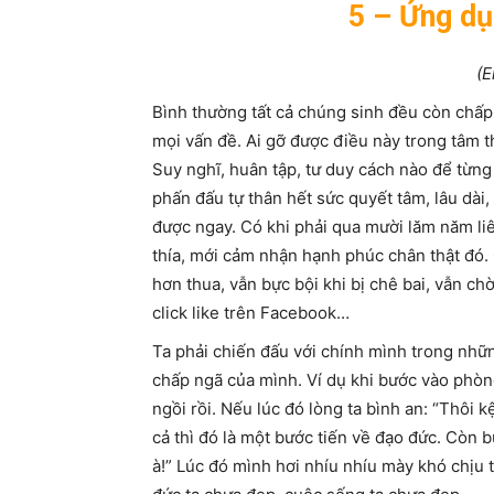
5 – Ứng dụ
(E
Bình thường tất cả chúng sinh đều còn chấp
mọi vấn đề. Ai gỡ được điều này trong tâm 
Suy nghĩ, huân tập, tư duy cách nào để từn
phấn đấu tự thân hết sức quyết tâm, lâu dài
được ngay. Có khi phải qua mười lăm năm liê
thía, mới cảm nhận hạnh phúc chân thật đó. 
hơn thua, vẫn bực bội khi bị chê bai, vẫn ch
click like trên Facebook…
Ta phải chiến đấu với chính mình trong nhữn
chấp ngã của mình. Ví dụ khi bước vào phòn
ngồi rồi. Nếu lúc đó lòng ta bình an: “Thôi 
cả thì đó là một bước tiến về đạo đức. Còn b
à!” Lúc đó mình hơi nhíu nhíu mày khó chịu 