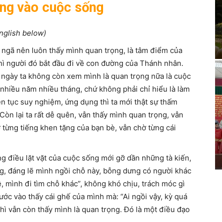
ng vào cuộc sống
nglish below)
 ngã nên luôn thấy mình quan trọng, là tâm điểm của
thì người đó bắt đầu đi về con đường của Thánh nhân.
g ngày ta không còn xem mình là quan trọng nữa là cuộc
, nhiều năm nhiều tháng, chứ không phải chỉ hiểu là làm
n tục suy nghiệm, ứng dụng thì ta mới thật sự thấm
Còn lại ta rất dễ quên, vẫn thấy mình quan trọng, vẫn
ờ từng tiếng khen tặng của bạn bè, vẫn chờ từng cái
g điều lặt vặt của cuộc sống mới gỡ dần những tà kiến,
g, đáng lẽ mình ngồi chỗ này, bỗng dưng có người khác
kệ, mình đi tìm chỗ khác”, không khó chịu, trách móc gì
ước vào thấy cái ghế của mình mà: “Ai ngồi vậy, kỳ quá
thì vẫn còn thấy mình là quan trọng. Đó là một điều đạo