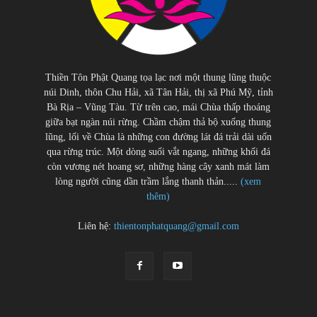
Thiền Tôn Phật Quang tọa lạc nơi một thung lũng thuộc
núi Dinh, thôn Chu Hải, xã Tân Hải, thị xã Phú Mỹ, tỉnh
Bà Rịa – Vũng Tàu. Từ trên cao, mái Chùa thấp thoáng
giữa bạt ngàn núi rừng. Chầm chậm thả bộ xuống thung
lũng, lối về Chùa là những con đường lát đá trải dài uốn
qua rừng trúc. Một dòng suối vắt ngang, những khối đá
còn vương nét hoang sơ, những hàng cây xanh mát làm
lòng người cũng dần trầm lắng thanh thản.....
(xem
thêm)
Liên hệ:
thientonphatquang@gmail.com