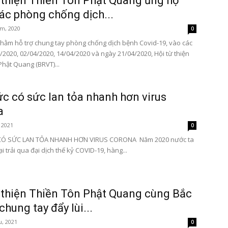
 thiện Thiền Tôn Phật Quang ủng hộ
ác phòng chống dịch...
m, 2020
0
hằm hỗ trợ chung tay phòng chống dịch bệnh Covid-19, vào các
/2020, 02/04/2020, 14/04/2020 và ngày 21/04/2020, Hội từ thiện
Phật Quang (BRVT)...
c có sức lan tỏa nhanh hơn virus
a
 2021
0
Ó SỨC LAN TỎA NHANH HƠN VIRUS CORONA Năm 2020 nước ta
i trải qua đại dịch thế kỷ COVID-19, hàng...
 thiện Thiền Tôn Phật Quang cùng Bắc
chung tay đẩy lùi...
u, 2021
0