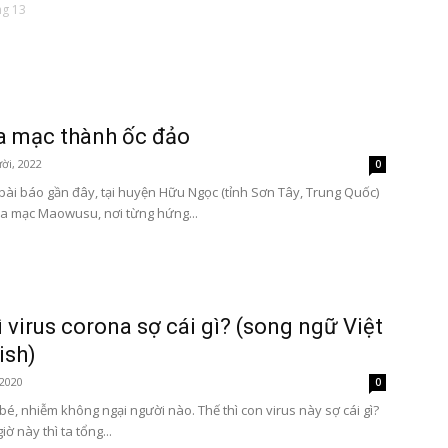
ng 13
Tôn
a mạc thành ốc đảo
ời, 2022
0
bài báo gần đây, tại huyện Hữu Ngọc (tỉnh Sơn Tây, Trung Quốc)
sa mạc Maowusu, nơi từng hứng...
Phật
ì virus corona sợ cái gì? (song ngữ Việt
ish)
 2020
0
Quang
 bé, nhiễm không ngại người nào. Thế thì con virus này sợ cái gì?
iờ này thì ta tổng...