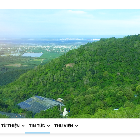
TỪ THIỆN
TIN TỨC
THƯ VIỆN
Thiền