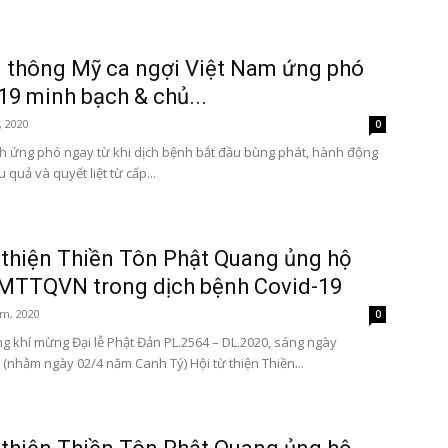
 thông Mỹ ca ngợi Việt Nam ứng phó
9 minh bạch & chủ...
, 2020
0
h ứng phó ngay từ khi dịch bệnh bắt đầu bùng phát, hành động
 quả và quyết liệt từ cấp...
 thiện Thiền Tôn Phật Quang ủng hộ
TTQVN trong dịch bệnh Covid-19
m, 2020
0
g khí mừng Đại lễ Phật Đản PL.2564 – DL.2020, sáng ngày
 (nhằm ngày 02/4 năm Canh Tý) Hội từ thiện Thiền...