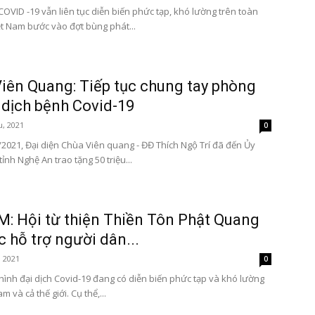
COVID -19 vẫn liên tục diễn biến phức tạp, khó lường trên toàn
iệt Nam bước vào đợt bùng phát...
iên Quang: Tiếp tục chung tay phòng
dịch bệnh Covid-19
u, 2021
0
/2021, Đại diện Chùa Viên quang - ĐĐ Thích Ngộ Trí đã đến Ủy
nh Nghệ An trao tặng 50 triệu...
: Hội từ thiện Thiền Tôn Phật Quang
c hỗ trợ người dân...
, 2021
0
 hình đại dịch Covid-19 đang có diễn biến phức tạp và khó lường
m và cả thế giới. Cụ thể,...