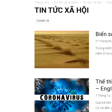
Trang Chủ
Tin tức và sự kiện
Tin tức xã hội
Tra
TIN TỨC XÃ HỘI
COVID-19
Biến s
27 Tháng Mư
Trong một 
nằm ở rìa 
Thế th
– Engl
7 Tháng Tư,
Già trẻ lớn
Có vẻ đến g