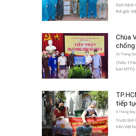
Dịch bệnh 
thế giới. V
Chùa V
chống 
26 Tháng Sá
Chiều 17/6
ban MTTQ tỉ
TP.HCM
tiếp tụ
4 Tháng Bảy
Trước tình
trên Việt Na