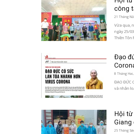
Hội từ
công t
21 Tháng Nă
Vừa qua, n
ngày 25/03
Thiền Tôn 
Đạo đứ
Coron
8 Tháng Hai,
ĐẠO ĐỨC C
và nhân loạ
Hội từ
Giang 
25 Tháng Sá