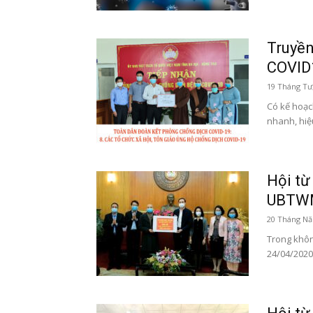
Truyền
COVID1
19 Tháng Tư
Có kế hoạc
nhanh, hiệu
Hội từ
UBTWM
20 Tháng Nă
Trong khôn
24/04/2020