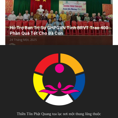
Hỗ Trợ Ban Trị Sự GHPGVN Tỉnh BRVT Trao 400
Phần Quà Tết Cho Bà Con
24 Tháng Một, 2025
Thiền Tôn Phật Quang tọa lạc nơi một thung lũng thuộc