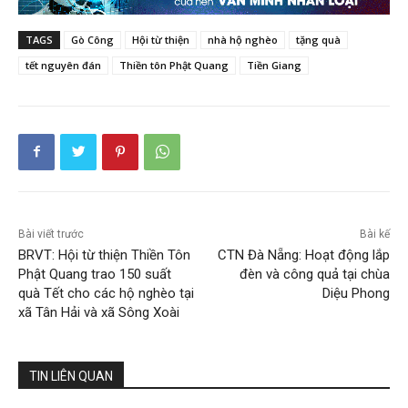
TAGS
Gò Công
Hội từ thiện
nhà hộ nghèo
tặng quà
tết nguyên đán
Thiền tôn Phật Quang
Tiền Giang
Bài viết trước
Bài kế
BRVT: Hội từ thiện Thiền Tôn
CTN Đà Nẵng: Hoạt động lắp
Phật Quang trao 150 suất
đèn và công quả tại chùa
quà Tết cho các hộ nghèo tại
Diệu Phong
xã Tân Hải và xã Sông Xoài
TIN LIÊN QUAN