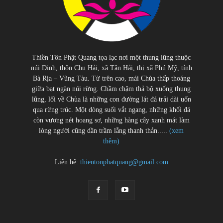
Thiền Tôn Phật Quang tọa lạc nơi một thung lũng thuộc
núi Dinh, thôn Chu Hải, xã Tân Hải, thị xã Phú Mỹ, tỉnh
Bà Rịa – Vũng Tàu. Từ trên cao, mái Chùa thấp thoáng
giữa bạt ngàn núi rừng. Chầm chậm thả bộ xuống thung
lũng, lối về Chùa là những con đường lát đá trải dài uốn
qua rừng trúc. Một dòng suối vắt ngang, những khối đá
còn vương nét hoang sơ, những hàng cây xanh mát làm
lòng người cũng dần trầm lắng thanh thản.....
(xem
thêm)
Liên hệ:
thientonphatquang@gmail.com