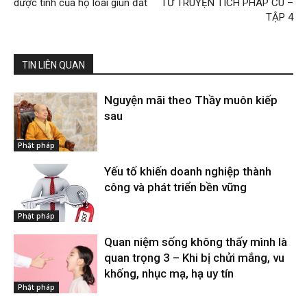
dược tính của họ loài giun đất
TỪ TRUYỆN TÍCH PHÁP CÚ –
TẬP 4
TIN LIÊN QUAN
Nguyện mãi theo Thầy muôn kiếp
sau
Phật pháp
Yếu tố khiến doanh nghiệp thành
công và phát triển bền vững
Phật pháp
Quan niệm sống không thấy mình là
quan trọng 3 – Khi bị chửi mắng, vu
khống, nhục mạ, hạ uy tín
Phật pháp