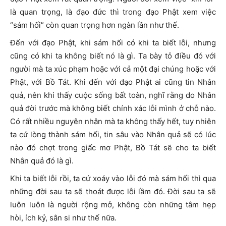
là quan trọng, là đạo đức thì trong đạo Phật xem việc
“sám hối” còn quan trọng hơn ngàn lần như thế.
Đến với đạo Phật, khi sám hối có khi ta biết lỗi, nhưng
cũng có khi ta không biết nó là gì. Ta bày tỏ điều đó với
người mà ta xúc phạm hoặc với cả một đại chúng hoặc với
Phật, với Bồ Tát. Khi đến với đạo Phật ai cũng tin Nhân
quả, nên khi thấy cuộc sống bất toàn, nghĩ rằng do Nhân
quả đời trước mà không biết chính xác lỗi mình ở chỗ nào.
Có rất nhiều nguyên nhân mà ta không thấy hết, tuy nhiên
ta cứ lòng thành sám hối, tin sâu vào Nhân quả sẽ có lúc
nào đó chợt trong giấc mơ Phật, Bồ Tát sẽ cho ta biết
Nhân quả đó là gì.
Khi ta biết lỗi rồi, ta cứ xoáy vào lỗi đó mà sám hối thì qua
những đời sau ta sẽ thoát được lỗi lầm đó. Đời sau ta sẽ
luôn luôn là người rộng mở, không còn những tâm hẹp
hòi, ích kỷ, sân si như thế nữa.