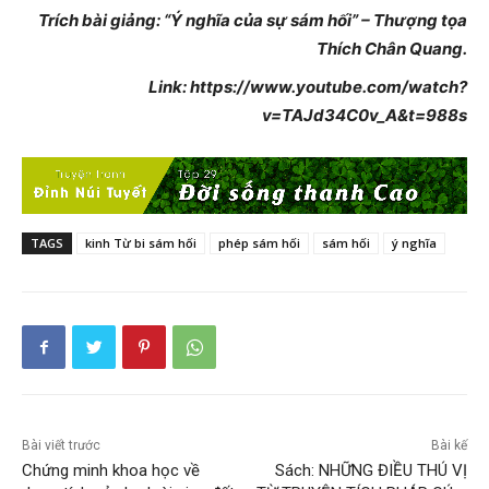
Trích bài giảng: “Ý nghĩa của sự sám hối” – Thượng tọa
Thích Chân Quang.
Link: https://www.youtube.com/watch?
v=TAJd34C0v_A&t=988s
TAGS
kinh Từ bi sám hối
phép sám hối
sám hối
ý nghĩa
Bài viết trước
Bài kế
Chứng minh khoa học về
Sách: NHỮNG ĐIỀU THÚ VỊ