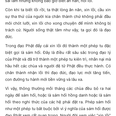
sai lầm nhưng không bao giờ biết ăn năn, hối lỗi.
Còn khi ta biết lỗi rồi, ta thật lòng ăn năn, xin lỗi, cầu xin
sự tha thứ của người kia chân thành chứ không phải đầu
môi chót lưỡi, xin lỗi cho xong chuyện để mình không bị
trách cứ. Người sống thật tâm như vậy, ta gọi đó là đạo
đức.
Trong đạo Phật đẩy cái xin lỗi đó thành một phép tu đặc
biệt gọi là sám hối. Đây là điều rất sâu sắc trong đạo lý
của Phật và đã trở thành một phép tu kiên trì, nhẫn nại mà
hầu hết các chùa và người đệ tử Phật đều thực hành. Có
chân thành nhận lỗi thì đạo đức, đạo lực mới tăng tiến,
con đường tu hành mới bền vững và lâu xa.
Vì vậy, thông thường mỗi tháng các chùa đều bỏ ra hai
ngày để sám hối, hoặc là sám hối hồng danh hoặc là sám
hối theo nghi thức của các hệ phái đặt ra. Phép sám hối
như một phép tu bắt buộc bởi vì ý nghĩa của sám hối được
đạo Phật xem rất quan trọng. Người đời xem việc “xin lỗi”