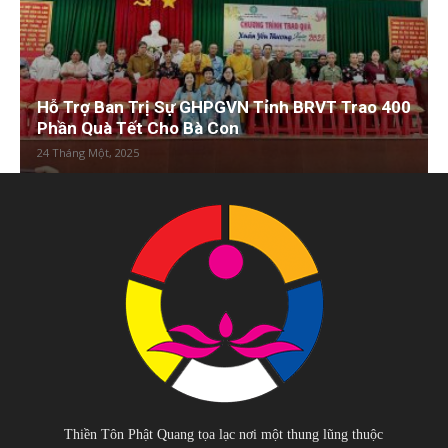
Hỗ Trợ Ban Trị Sự GHPGVN Tỉnh BRVT Trao 400
Phần Quà Tết Cho Bà Con
24 Tháng Một, 2025
Thiền Tôn Phật Quang tọa lạc nơi một thung lũng thuộc