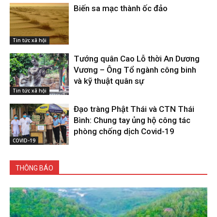
Biến sa mạc thành ốc đảo
Tin tức xã hội
Tướng quân Cao Lỗ thời An Dương
Vương – Ông Tổ ngành công binh
và kỹ thuật quân sự
Tin tức xã hội
Đạo tràng Phật Thái và CTN Thái
Bình: Chung tay ủng hộ công tác
phòng chống dịch Covid-19
COVID-19
THÔNG BÁO