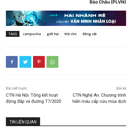
Bảo Châu (PLVN)
TAGS
campuchia
giết hại
thịt chó
động vật
Bài viết trước
Bài kế
CTN Hà Nội: Tổng kết hoạt
CTN Nghệ An: Chương trình
động đắp vá đường T7/2020
hiến máu cấp cứu mùa dịch
TIN LIÊN QUAN