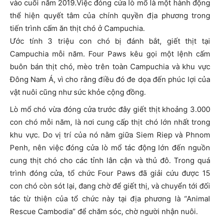
vào cuối năm 2019.Việc đóng cửa lò mổ là một hành động
thể hiện quyết tâm của chính quyền địa phương trong
tiến trình cấm ăn thịt chó ở Campuchia.
Ước tính 3 triệu con chó bị đánh bắt, giết thịt tại
Campuchia mỗi năm. Four Paws kêu gọi một lệnh cấm
buôn bán thịt chó, mèo trên toàn Campuchia và khu vực
Đông Nam Á, vì cho rằng điều đó đe dọa đến phúc lợi của
vật nuôi cũng như sức khỏe cộng đồng.
Lò mổ chó vừa đóng cửa trước đây giết thịt khoảng 3.000
con chó mỗi năm, là nơi cung cấp thịt chó lớn nhất trong
khu vực. Do vị trí của nó nằm giữa Siem Riep và Phnom
Penh, nên việc đóng cửa lò mổ tác động lớn đến nguồn
cung thịt chó cho các tỉnh lân cận và thủ đô. Trong quá
trình đóng cửa, tổ chức Four Paws đã giải cứu được 15
con chó còn sót lại, đang chờ để giết thị, và chuyển tới đối
tác từ thiện của tổ chức này tại địa phương là “Animal
Rescue Cambodia” để chăm sóc, chờ người nhận nuôi.