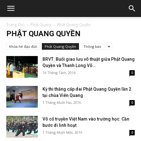
Trang Chủ
Phật Quang
Phật Quang Quyền
PHẬT QUANG QUYỀN
Khóa hè đạo đức
Phật Quang Quyền
Thông báo
BRVT: Buổi giao lưu võ thuật giữa Phật Quang
Quyền và Thanh Long Võ...
16 Tháng Tám, 2016
0
Kỳ thi thăng cấp đai Phật Quang Quyền lần 2
tại chùa Viên Quang
1 Tháng Mười Hai, 2016
0
Võ cổ truyền Việt Nam vào trường học: Cần
bước đi linh hoạt
1 Tháng Mười Một, 2016
0