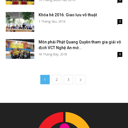
0
Khóa hè 2016: Giao lưu võ thuật
1 Tháng Sáu, 2016
0
Môn phái Phật Quang Quyền tham gia giải vô
địch VCT Nghệ An mở...
18 Tháng Bảy, 2018
0
1
2
3