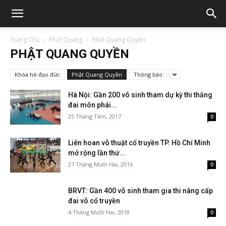
Trang Chủ
Phật Quang
Phật Quang Quyền
PHẬT QUANG QUYỀN
Khóa hè đạo đức
Phật Quang Quyền
Thông báo
Hà Nội: Gần 200 võ sinh tham dự kỳ thi thăng
đai môn phái...
25 Tháng Tám, 2017
0
Liên hoan võ thuật cổ truyền TP. Hồ Chí Minh
mở rộng lần thứ...
27 Tháng Mười Hai, 2016
0
BRVT: Gần 400 võ sinh tham gia thi nâng cấp
đai võ cổ truyền
4 Tháng Mười Hai, 2018
0