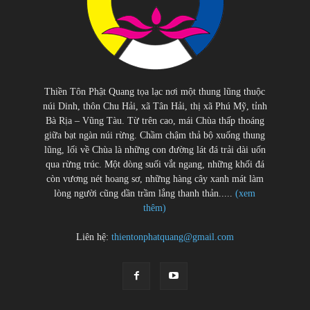
Thiền Tôn Phật Quang tọa lạc nơi một thung lũng thuộc
núi Dinh, thôn Chu Hải, xã Tân Hải, thị xã Phú Mỹ, tỉnh
Bà Rịa – Vũng Tàu. Từ trên cao, mái Chùa thấp thoáng
giữa bạt ngàn núi rừng. Chầm chậm thả bộ xuống thung
lũng, lối về Chùa là những con đường lát đá trải dài uốn
qua rừng trúc. Một dòng suối vắt ngang, những khối đá
còn vương nét hoang sơ, những hàng cây xanh mát làm
lòng người cũng dần trầm lắng thanh thản.....
(xem
thêm)
Liên hệ:
thientonphatquang@gmail.com