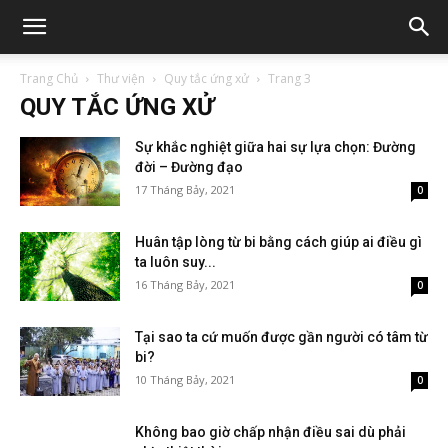
Trang Chủ
Thư viện
Quy tắc ứng xử
Trang 3
QUY TẮC ỨNG XỬ
Sự khắc nghiệt giữa hai sự lựa chọn: Đường
đời – Đường đạo
17 Tháng Bảy, 2021
0
Huân tập lòng từ bi bằng cách giúp ai điều gì
ta luôn suy...
16 Tháng Bảy, 2021
0
Tại sao ta cứ muốn được gần người có tâm từ
bi?
10 Tháng Bảy, 2021
0
Không bao giờ chấp nhận điều sai dù phải