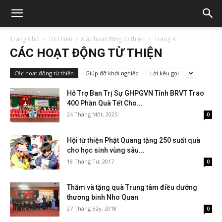
Trang Chủ
Từ Thiện
Các hoạt động từ thiện
Trang 4
CÁC HOẠT ĐỘNG TỪ THIỆN
Các hoạt động từ thiện
Giúp đỡ khởi nghiệp
Lời kêu gọi
Hỗ Trợ Ban Trị Sự GHPGVN Tỉnh BRVT Trao
400 Phần Quà Tết Cho...
24 Tháng Một, 2025
0
Hội từ thiện Phật Quang tặng 250 suất quà
cho học sinh vùng sâu...
18 Tháng Tư, 2017
0
Thăm và tặng quà Trung tâm điều dưỡng
thương binh Nho Quan
27 Tháng Bảy, 2018
0