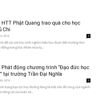
: HTT Phật Quang trao quà cho học
ủ Chi
Tôn
m, 2016
0
ớc để các em học sinh nghèo hiếu học được đến trường như
 đồng trang lứa. Nhân mùa tụ...
Phật
 Phát động chương trình “Đạo đức học
 tại trường Trần Đại Nghĩa
ời, 2016
0
ình trạng bạo lực học đường đang là một vấn đề nóng của ngành
Quang
i riêng và của toàn xã...