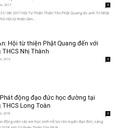
ín, 2017
0
31/ 08/ 2017 Hội Từ Thiện Thiền Tôn Phật Quang do anh Trí Nhật
Phó Hội từ thiện làm...
n: Hội từ thiện Phật Quang đến với
g THCS Nhị Thành
i, 2015
0
Phát động đạo đức học đường tại
g THCS Long Toàn
i, 2018
0
n động viên các em học sinh nỗ lực rèn luyện đạo đức, sáng
2018, Hội Từ thiện Thiền Tôn Phật...