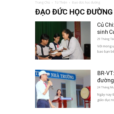
Trang Chủ
Từ Thiện
Đạo đức học đường
ĐẠO ĐỨC HỌC ĐƯỜNG
Củ Chi
sinh C
29 Tháng Tá
Với mong ư
bao bạn bè
BR-VT:
đường”
24 Tháng Mư
Ngày nay t
giáo dục nó