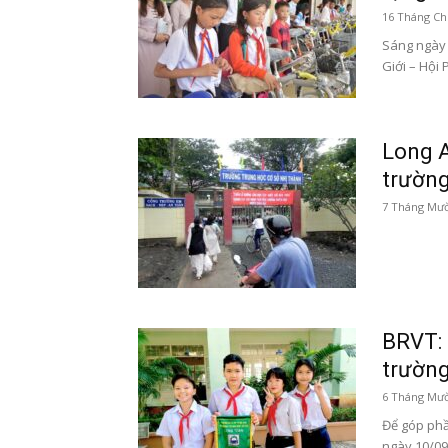
16 Tháng Ch
Sáng ngày 
Giới – Hội 
Long A
trườn
7 Tháng Mườ
BRVT: 
trườn
6 Tháng Mườ
Để góp phầ
ngày 10/09/