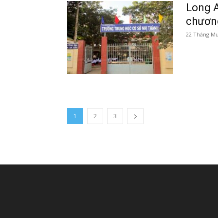
Long A
chương
22 Tháng Mư
1
2
3