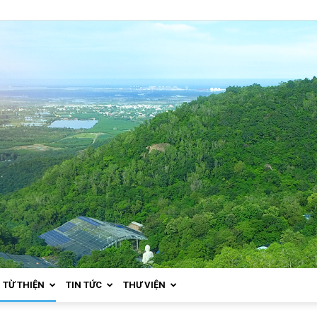
TỪ THIỆN
TIN TỨC
THƯ VIỆN
Thiền