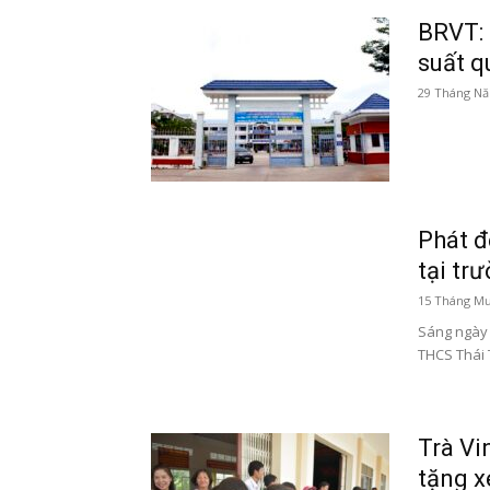
BRVT: 
suất q
29 Tháng Nă
Phát đ
tại tr
15 Tháng Mư
Sáng ngày 
THCS Thái 
Trà Vi
tặng x