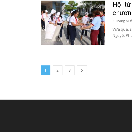
Hội từ
chương
6 Tháng Mườ
Vừa qua, s
Nguyệt Phư
1
2
3