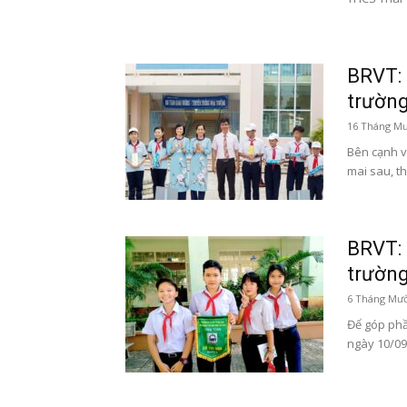
BRVT: 
trườn
16 Tháng Mư
Bên cạnh v
mai sau, th
BRVT: 
trườn
6 Tháng Mườ
Để góp phầ
ngày 10/09/