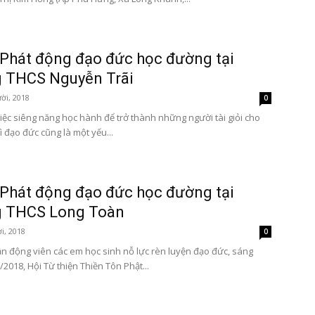
Phát động đạo đức học đường tại
g THCS Nguyễn Trãi
ời, 2018
0
iệc siêng năng học hành để trở thành những người tài giỏi cho
ì đạo đức cũng là một yếu...
Phát động đạo đức học đường tại
g THCS Long Toàn
i, 2018
0
n động viên các em học sinh nỗ lực rèn luyện đạo đức, sáng
2018, Hội Từ thiện Thiền Tôn Phật...