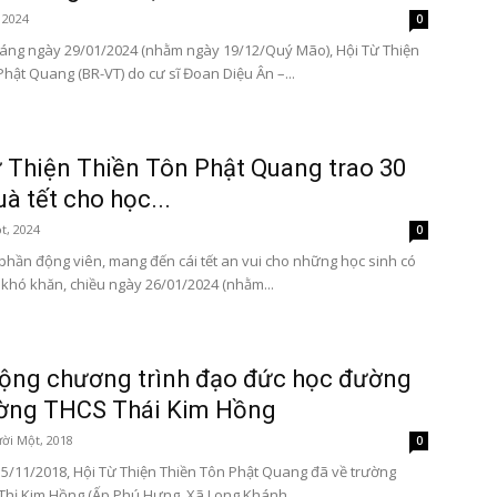
 2024
0
áng ngày 29/01/2024 (nhằm ngày 19/12/Quý Mão), Hội Từ Thiện
Phật Quang (BR-VT) do cư sĩ Đoan Diệu Ân –...
 Thiện Thiền Tôn Phật Quang trao 30
uà tết cho học...
t, 2024
0
hần động viên, mang đến cái tết an vui cho những học sinh có
khó khăn, chiều ngày 26/01/2024 (nhằm...
ộng chương trình đạo đức học đường
ường THCS Thái Kim Hồng
ời Một, 2018
0
5/11/2018, Hội Từ Thiện Thiền Tôn Phật Quang đã về trường
Thị Kim Hồng (Ấp Phú Hưng, Xã Long Khánh,...