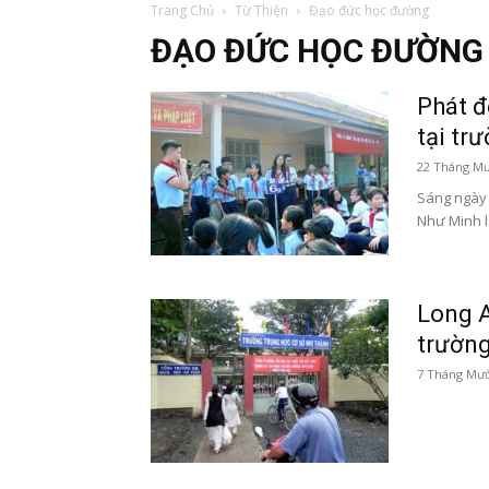
Trang Chủ
Từ Thiện
Đạo đức học đường
ĐẠO ĐỨC HỌC ĐƯỜNG
Phát đ
tại tr
22 Tháng Mư
Sáng ngày 
Như Minh l
Long A
trườn
7 Tháng Mườ