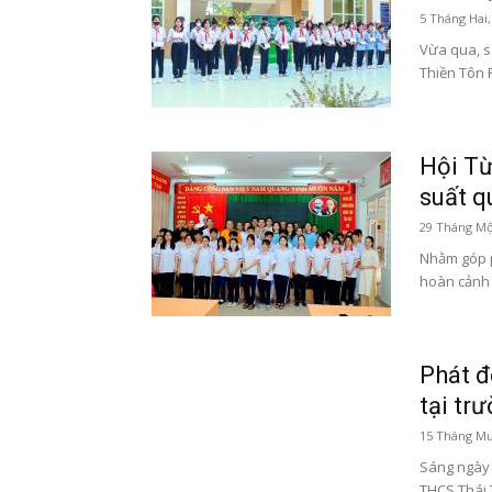
5 Tháng Hai,
Vừa qua, s
Thiền Tôn 
Hội Từ
suất q
29 Tháng Mộ
Nhằm góp p
hoàn cảnh 
Phát đ
tại tr
15 Tháng Mư
Sáng ngày 
THCS Thái 