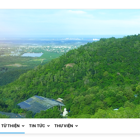
TỪ THIỆN
TIN TỨC
THƯ VIỆN
Thiền