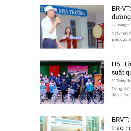
BR-VT:
đường”
24 Tháng Mư
Ngày nay t
giáo dục nó
Hội Từ
suất q
14 Tháng Hai
Trong khôn
đán Giáp T
BRVT: 
trao h