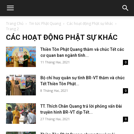
Trang Chủ
Tin tức Phật Quang
Các hoạt động Phật sự khác
Trang 2
CÁC HOẠT ĐỘNG PHẬT SỰ KHÁC
Thiền Tôn Phật Quang thăm và chúc Tết các
cơ quan ban ngành tỉnh...
11 Tháng Hai, 2021
0
Bộ chỉ huy quân sự tỉnh BR-VT thăm và chúc
Tết Thiền Tôn Phật...
8 Tháng Hai, 2021
0
TT. Thích Chân Quang trả lời phỏng vấn Đài
truyền hình BR-VT dịp Tết...
27 Tháng Hai, 2021
0