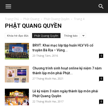
Trang Chủ
Phật Quang
Phật Quang Quyền
Trang 4
PHẬT QUANG QUYỀN
Khóa hè đạo đức
Phật Quang Quyền
Thông báo
BRVT: Khai mạc lớp tập huấn HLV Võ cổ
truyền Bà Rịa – Vũng...
23 Tháng Tám, 2016
0
Chương trình sinh hoạt online kỷ niệm 7 năm
thành lập môn phái Phật...
27 Tháng Mười Hai, 2021
0
Lễ kỷ niệm 3 năm ngày thành lập môn phái
Phật Quang Quyền
22 Tháng Mười Hai, 2017
0